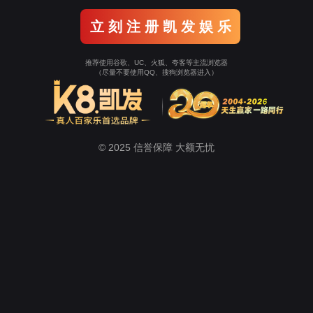
立 刻 注 册 凯 发 娱 乐
推荐使用谷歌、UC、火狐、夸客等主流浏览器
（尽量不要使用QQ、搜狗浏览器进入）
© 2025 信誉保障 大额无忧