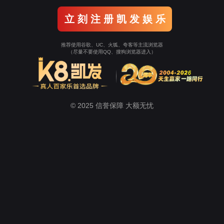
立 刻 注 册 凯 发 娱 乐
推荐使用谷歌、UC、火狐、夸客等主流浏览器
（尽量不要使用QQ、搜狗浏览器进入）
© 2025 信誉保障 大额无忧